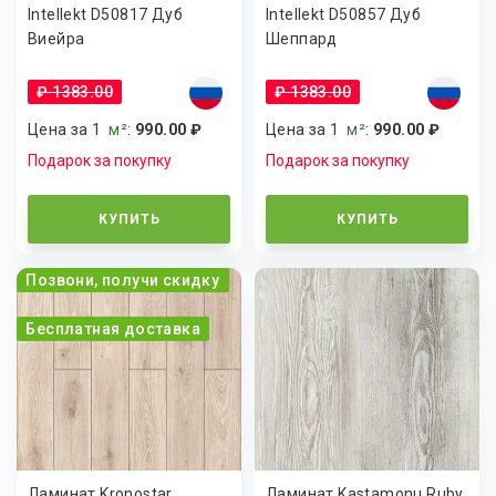
Intellekt D50817 Дуб
Intellekt D50857 Дуб
Виейра
Шеппард
₽ 1383.00
₽ 1383.00
Цена за 1
м²
:
990.00 ₽
Цена за 1
м²
:
990.00 ₽
Подарок за покупку
Подарок за покупку
КУПИТЬ
КУПИТЬ
Позвони, получи скидку
Бесплатная доставка
Ламинат Kronostar
Ламинат Kastamonu Ruby