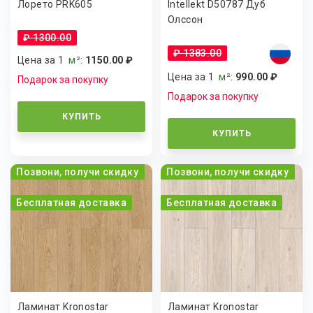
Лорето PRK605
Intellekt D50787 Дуб
Олссон
₽ 1300.00
₽ 1383.00
Цена за 1
м²
:
1150.00 ₽
Цена за 1
м²
:
990.00 ₽
Подарок за покупку
Подарок за покупку
КУПИТЬ
КУПИТЬ
Позвони, получи скидку
Позвони, получи скидку
Бесплатная доставка
Бесплатная доставка
Ламинат Kronostar
Ламинат Kronostar