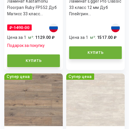
Ламинат Kastamonu
Ламинат Egger Pro Classic
Floorpan Ruby FP552 Дуб
33 класс 12 мм Дуб
Матисс 33 класс...
Плейгрин...
₽ 1490.00
Цена за 1
м²
:
1129.00 ₽
Цена за 1
м²
:
1517.00 ₽
Подарок за покупку
КУПИТЬ
КУПИТЬ
Супер цена
Супер цена