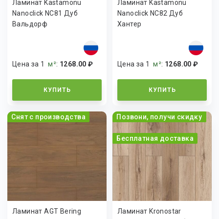
Ламинат Kastamonu
Ламинат Kastamonu
Nanoclick NC81 Дуб
Nanoclick NC82 Дуб
Вальдорф
Хантер
Цена за 1
м²
:
1268.00 ₽
Цена за 1
м²
:
1268.00 ₽
КУПИТЬ
КУПИТЬ
Снят с производства
Позвони, получи скидку
Бесплатная доставка
Ламинат AGT Bering
Ламинат Kronostar