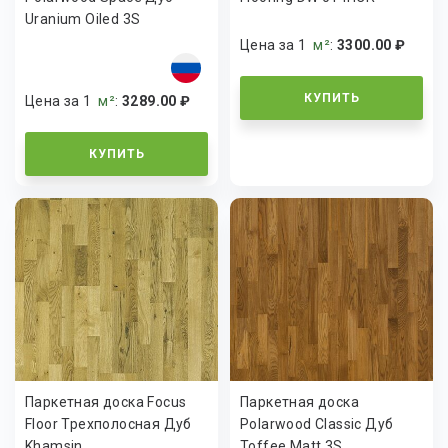
Uranium Oiled 3S
Цена за 1
м²
:
3300.00 ₽
КУПИТЬ
Цена за 1
м²
:
3289.00 ₽
КУПИТЬ
Паркетная доска Focus
Паркетная доска
Floor Трехполосная Дуб
Polarwood Classic Дуб
Khamsin
Toffee Matt 3S