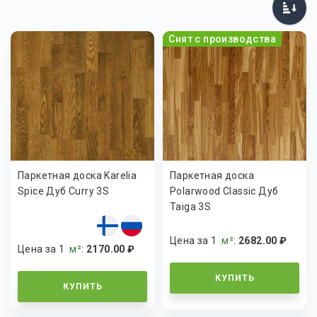
Снят с производства
Паркетная доска Karelia
Паркетная доска
Spice Дуб Curry 3S
Polarwood Classic Дуб
Taiga 3S
Цена за 1
м²
:
2682.00 ₽
Цена за 1
м²
:
2170.00 ₽
КУПИТЬ
КУПИТЬ