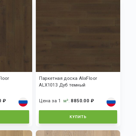
Floor
Паркетная доска AlixFloor
ALX1013 Дуб темный
тонированный
0 ₽
Цена за 1
м²
:
8850.00 ₽
КУПИТЬ