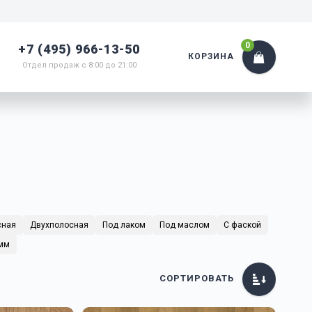
0
+7 (495) 966-13-50
КОРЗИНА
Отдел продаж с 8:00 до 21:00
сная
Двухполосная
Под лаком
Под маслом
С фаской
 мм
СОРТИРОВАТЬ