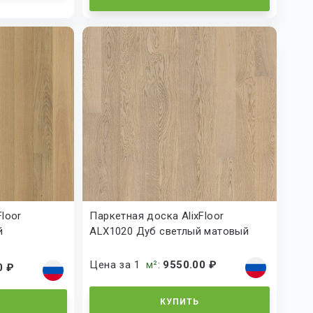
Floor
Паркетная доска AlixFloor
й
ALX1020 Дуб светлый матовый
Цена за 1
м²
:
9550.00 ₽
0 ₽
КУПИТЬ