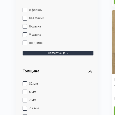
с фаской
без фаски
U-фаска
V-фаска
по длине
Показать еще
Толщина
32 мм
6 мм
7 мм
7,2 мм