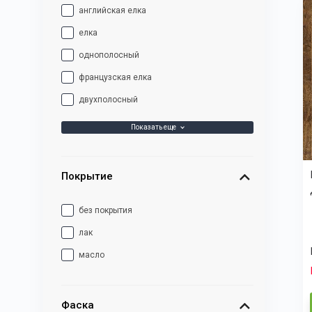
английская елка
елка
однополосный
французская елка
двухполосный
Показать еще
Покрытие
без покрытия
лак
масло
Фаска