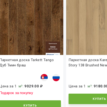
Паркетная доска Tarkett Tango
Паркетная доска Kare
Дуб Тмин браш
Story 138 Brushed New.
Цена за 1
м²
:
9029.00 ₽
Цена за 1
м²
:
9180.0
Подарок за покупку
КУПИТЬ
КУПИТЬ