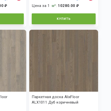
00 ₽
Цена за 1
м²
:
10280.00 ₽
КУПИТЬ
Floor
Паркетная доска AlixFloor
ALX1011 Дуб коричневый
натуральный