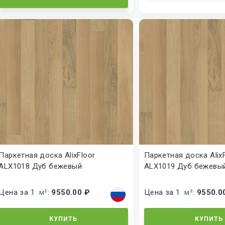
Паркетная доска AlixFloor
Паркетная доска Alix
ALX1018 Дуб бежевый
ALX1019 Дуб бежевы
натуральный
натуральный
Цена за 1
м²
:
9550.00 ₽
Цена за 1
м²
:
9550.0
КУПИТЬ
КУПИТЬ