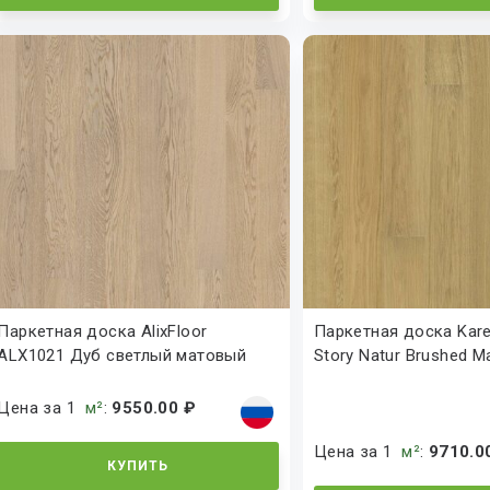
Паркетная доска AlixFloor
Паркетная доска Karel
ALX1021 Дуб светлый матовый
Story Natur Brushed M
Цена за 1
м²
:
9550.00 ₽
Цена за 1
м²
:
9710.0
КУПИТЬ