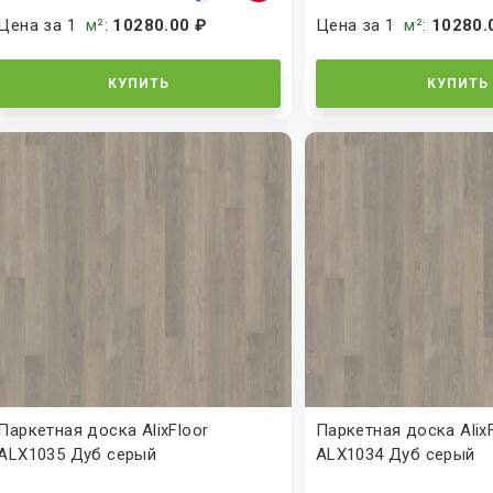
Цена за 1
м²
:
10280.00 ₽
Цена за 1
м²
:
10280.
КУПИТЬ
КУПИТЬ
Паркетная доска AlixFloor
Паркетная доска Alix
ALX1035 Дуб серый
ALX1034 Дуб серый
перламутровый
перламутровый