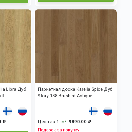
ia Libra Дуб
Паркетная доска Karelia Spice Дуб
att
Story 188 Brushed Antique
0 ₽
Цена за 1
м²
:
9890.00 ₽
Подарок за покупку