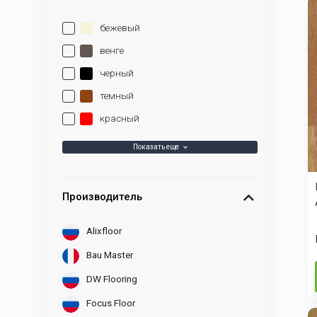
бежевый
венге
черный
темный
красный
Показать еще
Производитель
Alixfloor
Bau Master
DW Flooring
Focus Floor