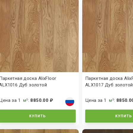
Паркетная доска AlixFloor
Паркетная доска Alix
ALX1016 Дуб золотой
ALX1017 Дуб золотой
натуральный
натуральный
Цена за 1
м²
:
8850.00 ₽
Цена за 1
м²
:
8850.0
КУПИТЬ
КУПИТЬ