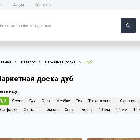
ги
Акции
Контакты
лавная
Каталог
Паркетная доска
Дуб
Паркетная доска дуб
асто ищут:
Дуб
Ясень
Бук
Орех
Мербау
Тик
Трехполосная
Однополо
Без фаски
Светлая
Темная
Серая
Белая
13 мм
14 мм
15