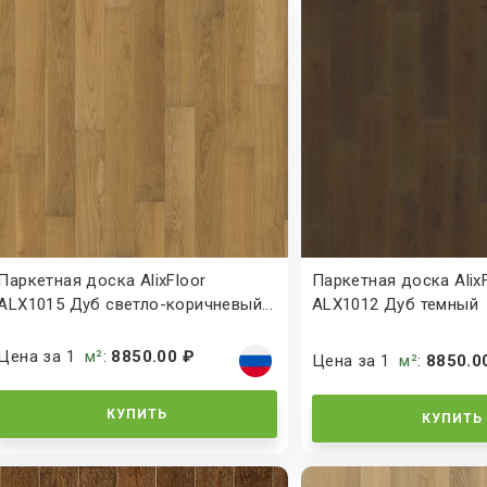
Паркетная доска AlixFloor
Паркетная доска Alix
ALX1015 Дуб светло-коричневый...
ALX1012 Дуб темный
тонированный
Цена за 1
м²
:
8850.00 ₽
Цена за 1
м²
:
8850.0
КУПИТЬ
КУПИТЬ