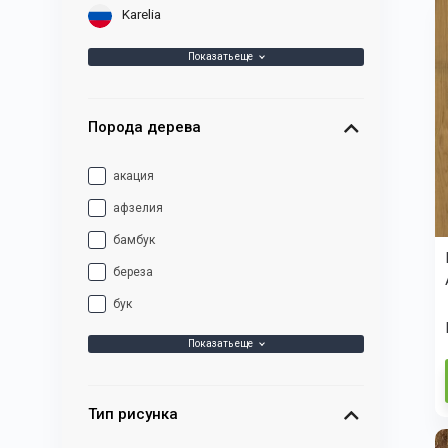
Karelia
Показать еще
Порода дерева
акация
афзелия
бамбук
береза
бук
Показать еще
Тип рисунка