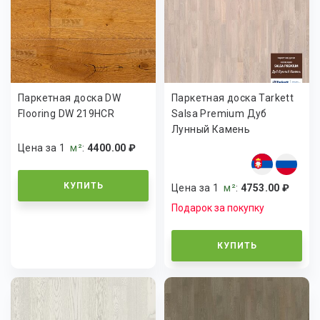
Паркетная доска DW
Паркетная доска Tarkett
Flooring DW 219HCR
Salsa Premium Дуб
Лунный Камень
Цена за 1
м²
:
4400.00 ₽
КУПИТЬ
Цена за 1
м²
:
4753.00 ₽
Подарок за покупку
КУПИТЬ