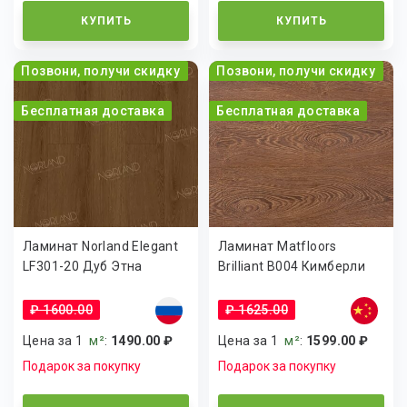
КУПИТЬ
КУПИТЬ
Позвони, получи скидку
Позвони, получи скидку
Бесплатная доставка
Бесплатная доставка
Ламинат Norland Elegant
Ламинат Matfloors
LF301-20 Дуб Этна
Brilliant B004 Кимберли
₽ 1600.00
₽ 1625.00
Цена за 1
м²
:
1490.00 ₽
Цена за 1
м²
:
1599.00 ₽
Подарок за покупку
Подарок за покупку