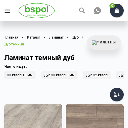
0
Главная
Каталог
Ламинат
Дуб
Дуб темный
Ламинат темный дуб
Часто ищут:
33 класс 10 мм
Дуб 33 класс 8 мм
Дуб 32 класс
Дуб 