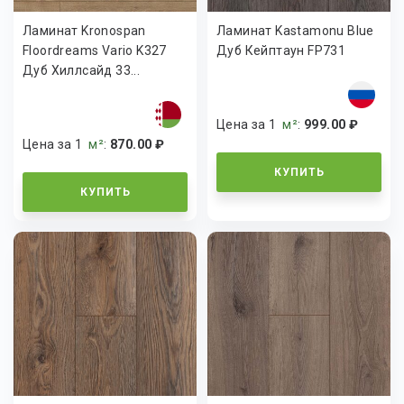
Ламинат Kronospan
Ламинат Kastamonu Blue
Floordreams Vario K327
Дуб Кейптаун FP731
Дуб Хиллсайд 33...
Цена за 1
м²
:
999.00 ₽
Цена за 1
м²
:
870.00 ₽
КУПИТЬ
КУПИТЬ