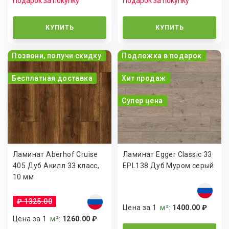
Подарок за покупку
Подарок за покупку
КУПИТЬ
КУПИТЬ
Позвони, получи скидку
Подложка в подарок
Бесплатная доставка
Хит продаж
Супер цена
Ламинат Aberhof Cruise
Ламинат Egger Classic 33
405 Дуб Акилл 33 класс,
EPL138 Дуб Муром серый
10 мм
₽ 1325.00
Цена за 1
м²
:
1400.00 ₽
Цена за 1
м²
:
1260.00 ₽