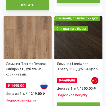
КУПИТЬ
Позвони, получи скидку
Скидка на объем
Ламинат Tarkett Первая
Ламинат Lamiwood
Сибирская Дуб тёмно-
Dinasty 206 Дуб Виндзор
коричневый...
₽ 1699.00
₽ 1690.00
Цена за 1
м²
:
1500.00 ₽
Цена за 1
м²
:
1219.00 ₽
Подарок за покупку
Подарок за покупку