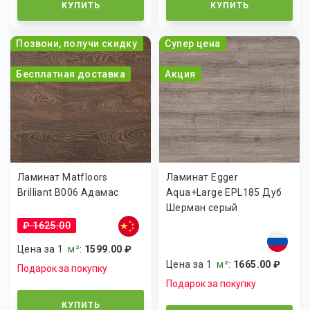
КУПИТЬ
КУПИТЬ
Позвони, получи скидку
Супер цена
Бесплатная доставка
Акция
Ламинат Matfloors
Ламинат Egger
Brilliant B006 Адамас
Aqua+Large EPL185 Дуб
Шерман серый
₽ 1625.00
Цена за 1
м²
:
1599.00 ₽
Цена за 1
м²
:
1665.00 ₽
Подарок за покупку
Подарок за покупку
КУПИТЬ