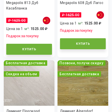
Megapolis 813 Дуб
Megapolis 608 Дуб Лагос
Касабланка
₽ 1625.00
₽ 1625.00
Цена за 1
м²
:
1525.00 ₽
Цена за 1
м²
:
1525.00 ₽
Подарок за покупку
Подарок за покупку
КУПИТЬ
КУПИТЬ
Бесплатная доставка
Позвони, получи скидку
Скидка на объем
Бесплатная доставка
Ламинат Floorwood
Ламинат Alpendorf