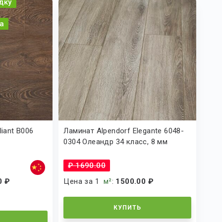
дку
а
liant B006
Ламинат Alpendorf Elegante 6048-
0304 Олеандр 34 класс, 8 мм
₽ 1690.00
0 ₽
Цена за 1
м²
:
1500.00 ₽
КУПИТЬ