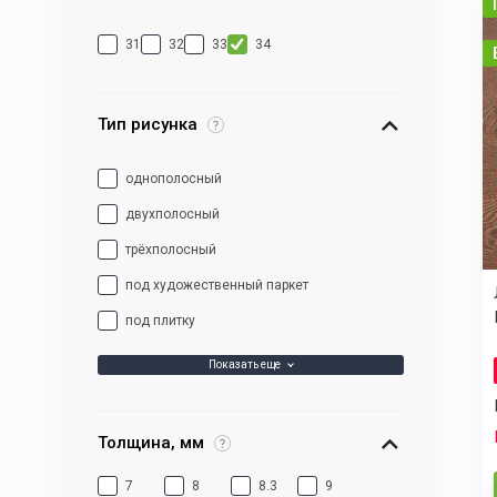
31
32
33
34
Тип рисунка
однополосный
двухполосный
трёхполосный
под художественный паркет
под плитку
Показать еще
Толщина, мм
7
8
8.3
9