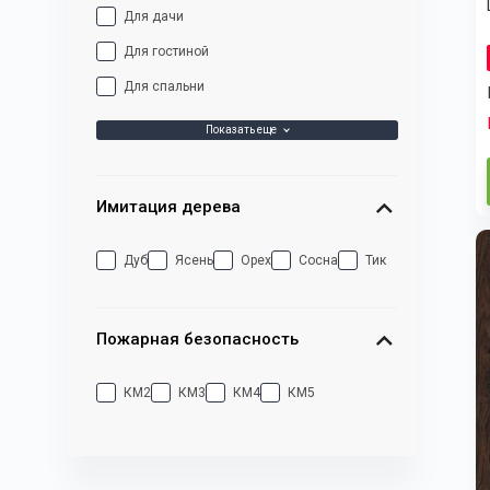
Для дачи
Для гостиной
Для спальни
Показать еще
Имитация дерева
Дуб
Ясень
Орех
Сосна
Тик
Пожарная безопасность
КМ2
КМ3
КМ4
КМ5