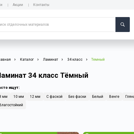
ги
Акции
Контакты
лавная
Каталог
Ламинат
34 класс
Темный
Ламинат 34 класс Тёмный
асто ищут:
8 мм
10 мм
12 мм
С фаской
Без фаски
Белый
Венге
Глян
Влагостойкий