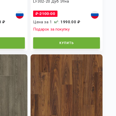
LF302-20 Дуб Этна
₽ 2100.00
0 ₽
Цена за 1
м²
:
1990.00 ₽
Подарок за покупку
КУПИТЬ