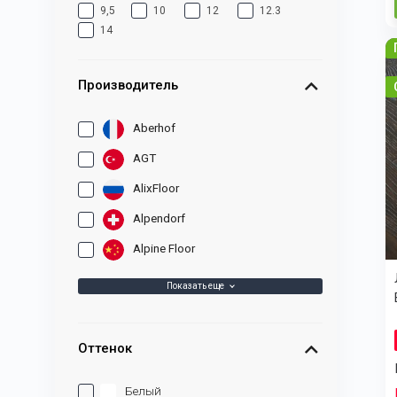
9,5
10
12
12.3
14
Производитель
Aberhof
AGT
AlixFloor
Alpendorf
Alpine Floor
Показать еще
Оттенок
Белый