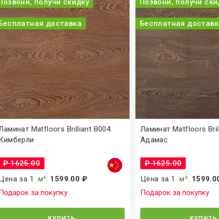
Позвони, получи скидку
Позвони, получи ски
Бесплатная доставка
Бесплатная доставк
Ламинат Matfloors Brilliant B004
Ламинат Matfloors Bril
Кимберли
Адамас
₽ 1625.00
₽ 1625.00
Цена за 1
м²
:
1599.00 ₽
Цена за 1
м²
:
1599.0
Подарок за покупку
Подарок за покупку
КУПИТЬ
КУПИТЬ