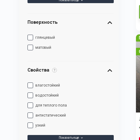
Показать еще
Поверхность
глянцевый
матовый
Свойства
влагостойкий
водостойкий
для теплого пола
антистатический
узкий
Показать еще