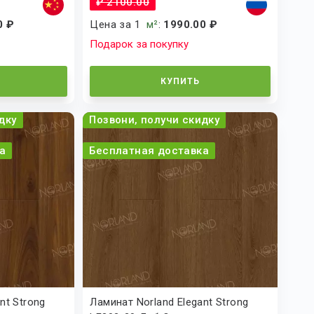
₽ 2100.00
0 ₽
Цена за 1
м²
:
1990.00 ₽
Подарок за покупку
КУПИТЬ
дку
Позвони, получи скидку
а
Бесплатная доставка
nt Strong
Ламинат Norland Elegant Strong