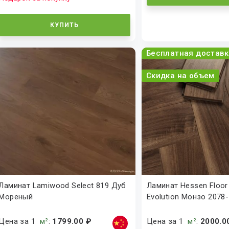
КУПИТЬ
Бесплатная доставк
Скидка на объем
Ламинат Lamiwood Select 819 Дуб
Ламинат Hessen Floor
Мореный
Evolution Монзо 2078-
Цена за 1
м²
:
1799.00 ₽
Цена за 1
м²
:
2000.0