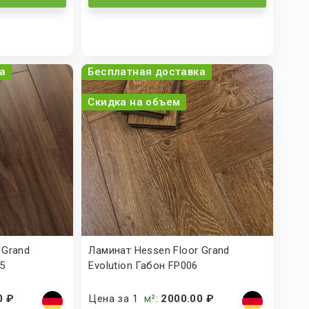
а
Бесплатная доставка
Скидка на объем
 Grand
Ламинат Hessen Floor Grand
5
Evolution Габон FP006
0 ₽
Цена за 1
м²
:
2000.00 ₽