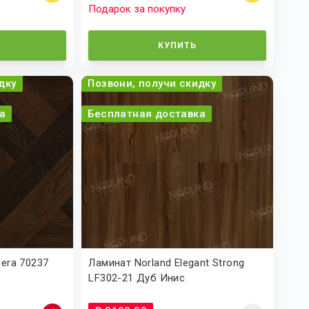
Подарок за покупку
КУПИТЬ
дку
Позвони, получи скидку
а
Бесплатная доставка
era 70237
Ламинат Norland Elegant Strong
LF302-21 Дуб Инис