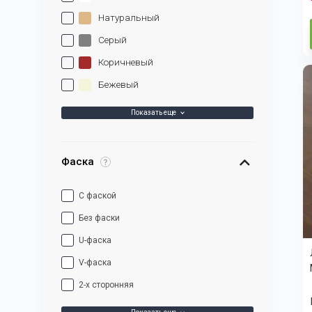
Натуральный
Серый
Коричневый
Бежевый
Показать еще
Фаска
С фаской
Без фаски
U-фаска
V-фаска
2-х сторонняя