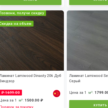
Позвони, получи скидку
Скидка на объем
Ламинат Lamiwood Dinasty 206 Дуб
Ламинат Lamiwood Sel
Виндзор
Серый
₽ 1699.00
Цена за 1
м²
:
1799.0
Цена за 1
м²
:
1500.00 ₽
КУПИТЬ
Подарок за покупку