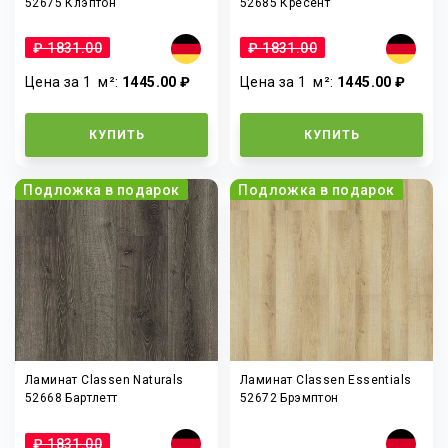
52675 Клэптон
52685 Кресент
₽ 1831.00
₽ 1831.00
Цена за 1
м²
:
1445.00 ₽
Цена за 1
м²
:
1445.00 ₽
КУПИТЬ
КУПИТЬ
Подложка в подарок
Подложка в подарок
Ламинат Classen Naturals
Ламинат Classen Essentials
52668 Бартлетт
52672 Брэмптон
₽ 1831.00