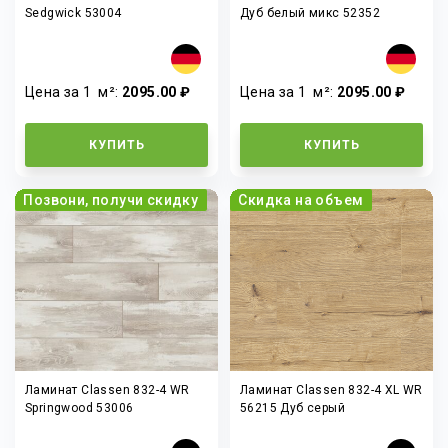
Sedgwick 53004
Дуб белый микс 52352
Цена за 1
м²
:
2095.00 ₽
Цена за 1
м²
:
2095.00 ₽
КУПИТЬ
КУПИТЬ
Позвони, получи скидку
Скидка на объем
Ламинат Classen 832-4 WR
Ламинат Classen 832-4 XL WR
Springwood 53006
56215 Дуб серый