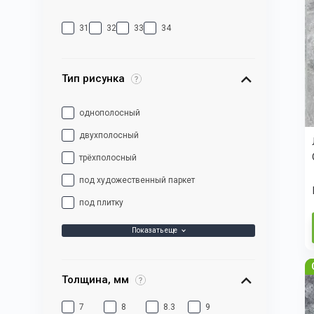
31
32
33
34
Тип рисунка
однополосный
двухполосный
трёхполосный
под художественный паркет
под плитку
Показать еще
Толщина, мм
7
8
8.3
9