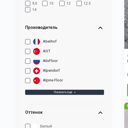
9,5
10
12
12.3
14
Производитель
Aberhof
AGT
AlixFloor
Alpendorf
Alpine Floor
Показать еще
Оттенок
Белый