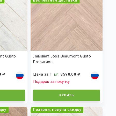
а
Бесплатная доставка
nt Gusto
Ламинат Joss Beaumont Gusto
Багритион
0 ₽
Цена за 1
м²
:
3590.00 ₽
Подарок за покупку
КУПИТЬ
дку
Позвони, получи скидку