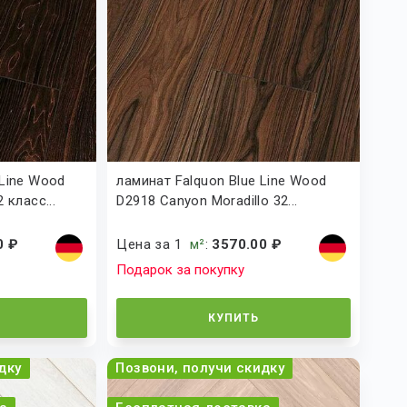
 Line Wood
ламинат Falquon Blue Line Wood
 класс...
D2918 Canyon Moradillo 32...
0 ₽
Цена за 1
м²
:
3570.00 ₽
Подарок за покупку
КУПИТЬ
дку
Позвони, получи скидку