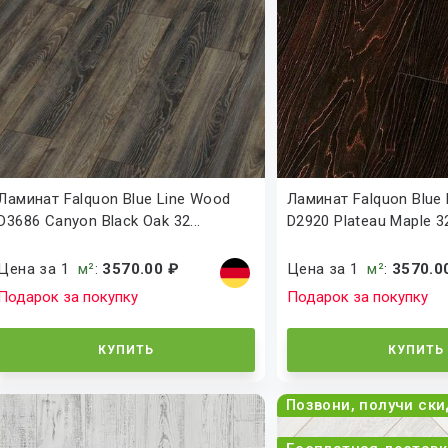
Ламинат Falquon Blue Line Wood
Ламинат Falquon Blue
D3686 Canyon Black Oak 32...
D2920 Plateau Maple 32
Цена за 1
м²
:
3570.00 ₽
Цена за 1
м²
:
3570.0
Подарок за покупку
Подарок за покупку
КУПИТЬ
КУПИТЬ
Позвони, получи ски