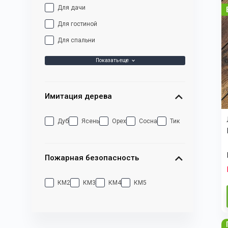
Для дачи
Для гостиной
Для спальни
Показать еще
Имитация дерева
Дуб
Ясень
Орех
Сосна
Тик
Пожарная безопасность
КМ2
КМ3
КМ4
КМ5