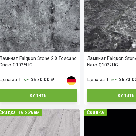
Ламинат Falquon Stone 2.0 Toscano
Ламинат Falquon Stone
Grigio Q1025HG
Nero Q1022HG
Цена за 1
м²
:
3570.00 ₽
Цена за 1
м²
:
3570.0
КУПИТЬ
КУПИТЬ
Скидка на объем
Скидка