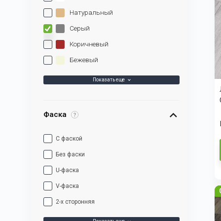
Натуральный
Серый
Коричневый
Бежевый
Показать еще
Фаска
С фаской
Без фаски
U-фаска
V-фаска
2-х сторонняя