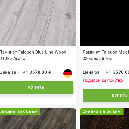
Ламинат Falquon Blue Line Wood
Ламинат Falquon Max 
Q1026 Arctic
32 класс 8 мм
Цена за 1
м²
:
3570.00 ₽
Цена за 1
м²
:
3570.0
Подарок за покупку
КУПИТЬ
КУПИТЬ
Скидка на объем
Скидка на объем