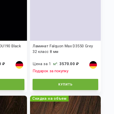
DU190 Black
Ламинат Falquon Max D3550 Grey
32 класс 8 мм
0 ₽
Цена за 1
м²
:
3570.00 ₽
Подарок за покупку
КУПИТЬ
Скидка на объем