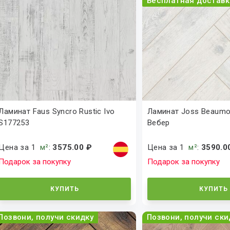
Бесплатная доставк
Ламинат Faus Syncro Rustic Ivo
Ламинат Joss Beaumo
S177253
Вебер
Цена за 1
м²
:
3575.00 ₽
Цена за 1
м²
:
3590.0
Подарок за покупку
Подарок за покупку
КУПИТЬ
КУПИТЬ
Позвони, получи скидку
Позвони, получи ски