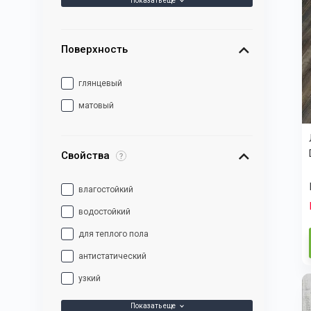
Показать еще
Поверхность
глянцевый
матовый
Свойства
влагостойкий
водостойкий
для теплого пола
антистатический
узкий
Показать еще