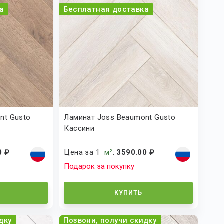
а
Бесплатная доставка
nt Gusto
Ламинат Joss Beaumont Gusto
Кассини
0 ₽
Цена за 1
м²
:
3590.00 ₽
Подарок за покупку
КУПИТЬ
дку
Позвони, получи скидку