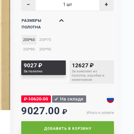
−
+
РАЗМЕРЫ
ПОЛОТНА
200*60
200*70
200*80
200*90
9027
₽
12627
₽
За полотно
За комплект из
полотна, коробки и
наличников
₽
10620.00
На складе
9027.00
₽
Итого к оплате
ДОБАВИТЬ В КОРЗИНУ