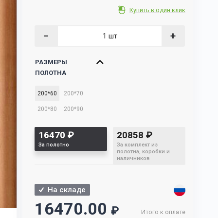
Купить в один клик
−
+
РАЗМЕРЫ
ПОЛОТНА
200*60
200*70
200*80
200*90
16470
₽
20858
₽
За полотно
За комплект из
полотна, коробки и
наличников
На складе
16470.00
₽
Итого к оплате