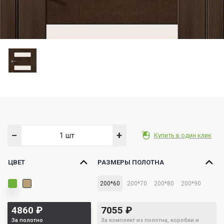
−
+
Купить в один клик
ЦВЕТ
РАЗМЕРЫ ПОЛОТНА
200*60
200*70
200*80
200*90
4860
₽
7055
₽
За полотно
За комплект из полотна, коробки и