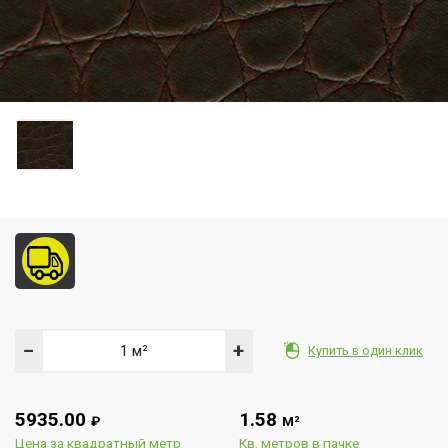
−
+
Купить в один клик
5935.00
1.58
₽
М²
Цена за квадратный метр
Кв. метров в пачке