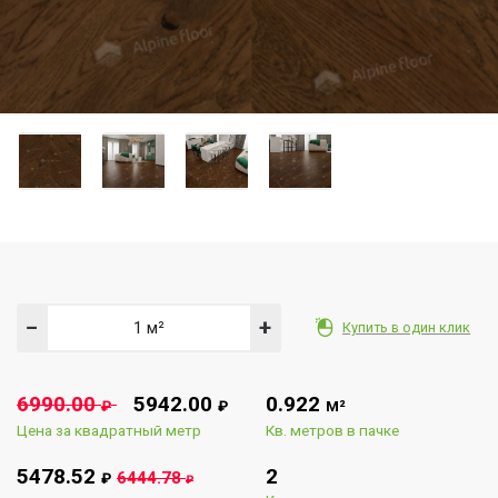
−
+
Купить в один клик
6990.00
5942.00
0.922
₽
₽
М²
Цена за квадратный метр
Кв. метров в пачке
5478.52
2
6444.78
₽
₽