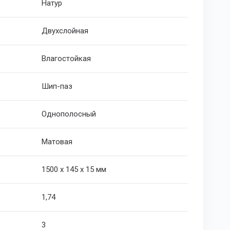
Натур
Двухслойная
Влагостойкая
Шип-паз
Однополосный
Матовая
1500 х 145 х 15 мм
1,74
3