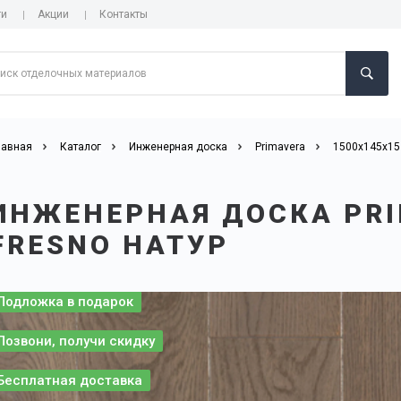
ги
Акции
Контакты
лавная
Каталог
Инженерная доска
Primavera
1500х145х15
ИНЖЕНЕРНАЯ ДОСКА PRI
FRESNO НАТУР
Подложка в подарок
Позвони, получи скидку
Бесплатная доставка