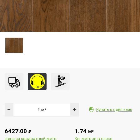
−
+
Купить в один клик
6427.00
1.74
₽
М²
Цена за квадратный метр
Кв. метров в пачке