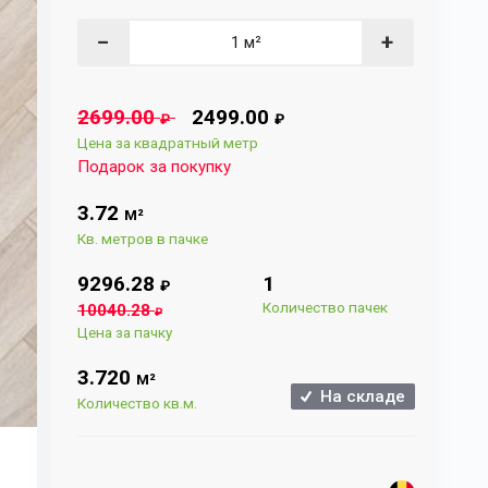
−
+
2699.00
2499.00
₽
₽
Цена за квадратный метр
Подарок за покупку
3.72
М²
Кв. метров в пачке
9296.28
1
₽
Количество пачек
10040.28
₽
Цена за пачку
3.720
М²
На складе
Количество кв.м.