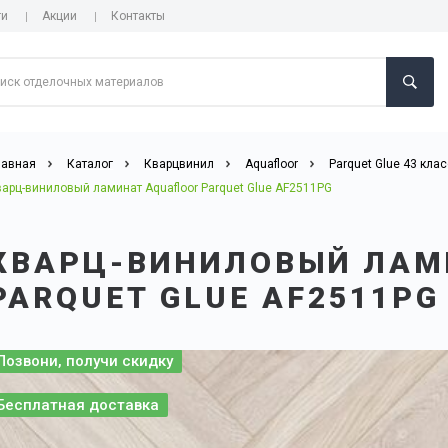
ги
Акции
Контакты
лавная
Каталог
Кварцвинил
Aquafloor
Parquet Glue 43 клас
арц-виниловый ламинат Aquafloor Parquet Glue AF2511PG
КВАРЦ-ВИНИЛОВЫЙ ЛАМ
PARQUET GLUE AF2511PG
Позвони, получи скидку
Бесплатная доставка