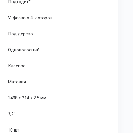
Подходит*
V-фаска с 4-х сторон
Под дерево
Однополосный
Клеевое
Матовая
1498 х 214 х 2.5 мм
3,21
10 шт