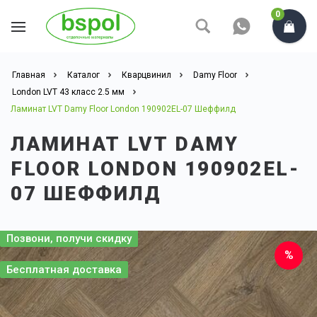
0
Главная
Каталог
Кварцвинил
Damy Floor
London LVT 43 класс 2.5 мм
Ламинат LVT Damy Floor London 190902EL-07 Шеффилд
ЛАМИНАТ LVT DAMY
FLOOR LONDON 190902EL-
07 ШЕФФИЛД
Позвони, получи скидку
Бесплатная доставка