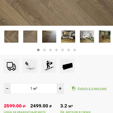
−
+
Купить в один клик
2599.00
2499.00
3.2
₽
₽
М²
Цена за квадратный метр
Кв. метров в пачке