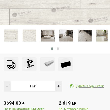
−
+
Купить в один клик
3694.00
2.619
₽
М²
Цена за квадратный метр
Кв. метров в пачке