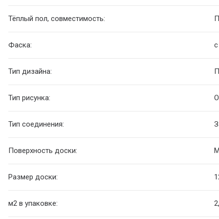
Тёплый пол, совместимость:
П
Фаска:
с
Тип дизайна:
П
Тип рисунка:
О
Тип соединения:
З
Поверхность доски:
М
Размер доски:
1
м2 в упаковке:
2