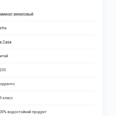
аминат виниловый
etta
a Casa
итай
235
орренто
3 класс
00% водостойкий продукт