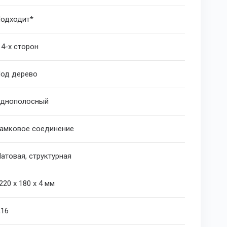
одходит*
 4-х сторон
од дерево
днополосный
амковое соединение
атовая, структурная
220 х 180 х 4 мм
,16