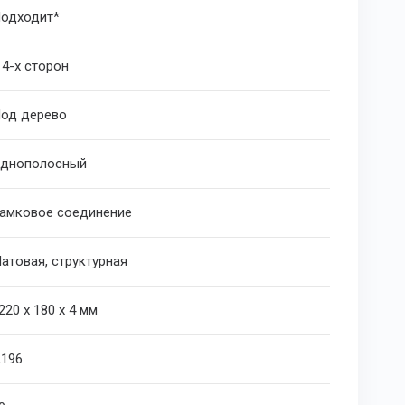
одходит*
 4-х сторон
од дерево
днополосный
амковое соединение
атовая, структурная
220 х 180 х 4 мм
,196