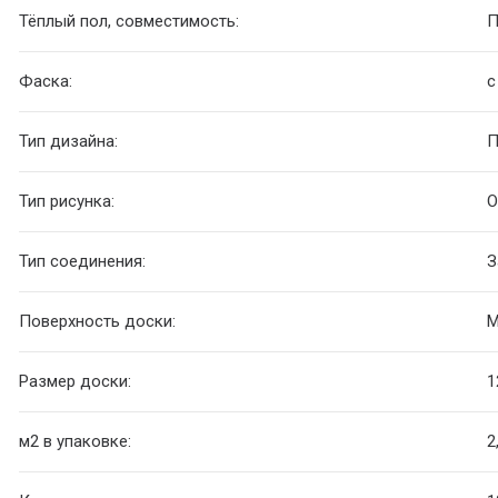
Тёплый пол, совместимость:
П
Фаска:
с
Тип дизайна:
П
Тип рисунка:
О
Тип соединения:
З
Поверхность доски:
М
Размер доски:
1
м2 в упаковке:
2