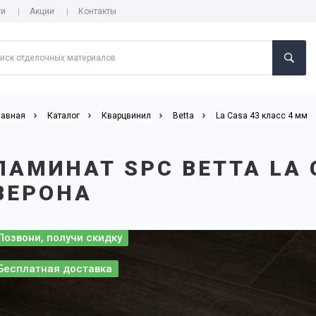
ги
Акции
Контакты
лавная
Каталог
Кварцвинил
Betta
La Casa 43 класс 4 мм
ЛАМИНАТ SPC BETTA LA 
ВЕРОНА
Позвони, получи скидку
Бесплатная доставка