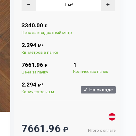
−
+
3340.00
₽
Цена за квадратный метр
2.294
М²
Кв. метров в пачке
7661.96
1
₽
Количество пачек
Цена за пачку
2.294
М²
На складе
Количество кв.м.
7661.96
₽
Итого к оплате