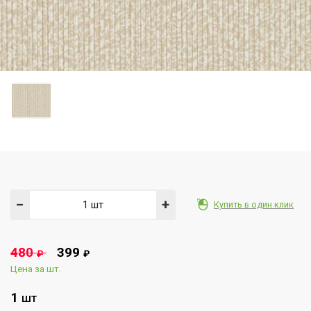
−
+
Купить в один клик
480
399
₽
₽
Цена за шт.
1
ШТ