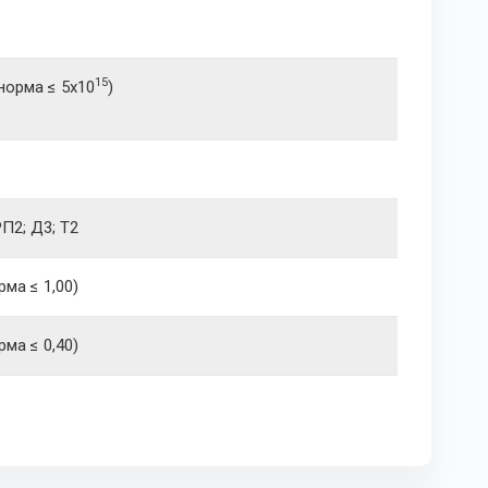
15
норма ≤ 5x10
)
РП2; Д3; Т2
рма ≤ 1,00)
рма ≤ 0,40)