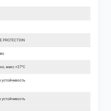
E PROTECTION
иво
но, макс.+27°С
я устойчивость
я устойчивость