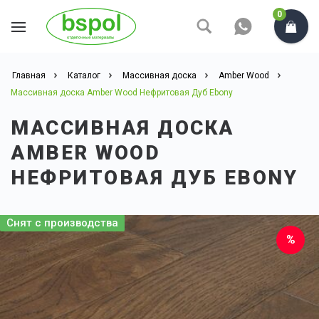
0
Главная
Каталог
Массивная доска
Amber Wood
Массивная доска Amber Wood Нефритовая Дуб Ebony
МАССИВНАЯ ДОСКА
AMBER WOOD
НЕФРИТОВАЯ ДУБ EBONY
Чем больше площадь,
Снят с производства
тем
НИЖЕ ЦЕНА
Попробуйте сами.