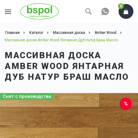
0
Главная
Каталог
Массивная доска
Amber Wood
Массивная доска Amber Wood Янтарная Дуб Натур Браш Масло
МАССИВНАЯ ДОСКА
AMBER WOOD ЯНТАРНАЯ
ДУБ НАТУР БРАШ МАСЛО
Чем больше площадь,
Снят с производства
тем
НИЖЕ ЦЕНА
Попробуйте сами.