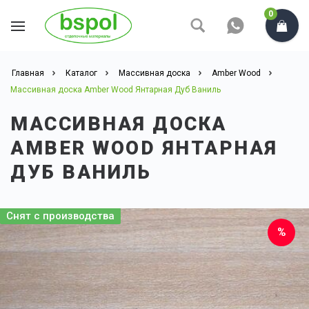
0
Главная
Каталог
Массивная доска
Amber Wood
Массивная доска Amber Wood Янтарная Дуб Ваниль
МАССИВНАЯ ДОСКА
AMBER WOOD ЯНТАРНАЯ
ДУБ ВАНИЛЬ
Чем больше площадь,
Снят с производства
тем
НИЖЕ ЦЕНА
Попробуйте сами.