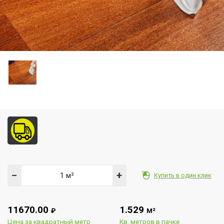
−
+
Купить в один клик
11670.00
1.529
₽
М²
Цена за квадратный метр
Кв. метров в пачке