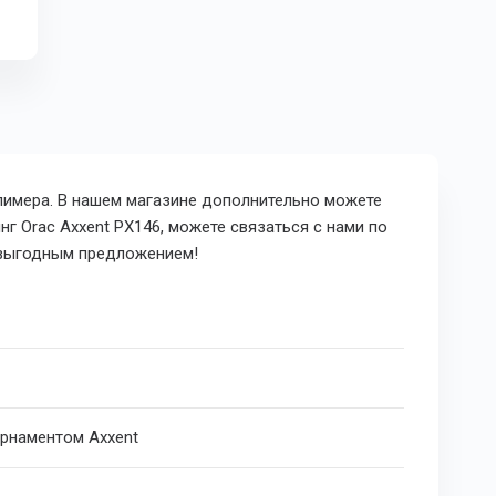
лимера. В нашем магазине дополнительно можете
инг
Orac Axxent PX146, можете связаться с нами по
е выгодным предложением!
орнаментом Axxent