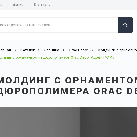
ги
Акции
Контакты
лавная
Каталог
Лепнина
Orac Decor
Молдинги с орнамен
олдинг с орнаментом из дюрополимера Orac Decor Axxent PX146
МОЛДИНГ С ОРНАМЕНТО
ДЮРОПОЛИМЕРА ORAC DE