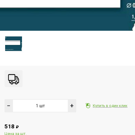
−
+
Купить в один клик
518
₽
Цена за шт.