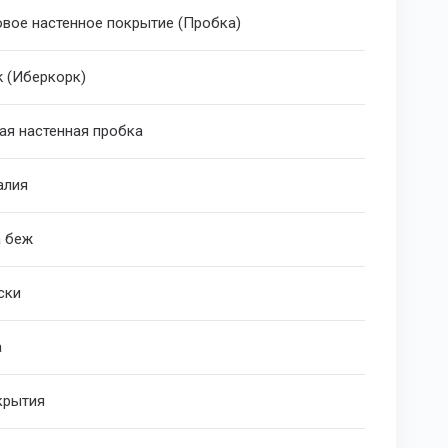
вое настенное покрытие (Пробка)
k (Иберкорк)
ая настенная пробка
алия
 беж
ски
а
крытия