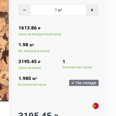
−
+
1613.86
₽
Цена за квадратный метр
1.98
М²
Кв. метров в пачке
3195.45
1
₽
Количество пачек
Цена за пачку
1.980
М²
На складе
Количество кв.м.
3195.45