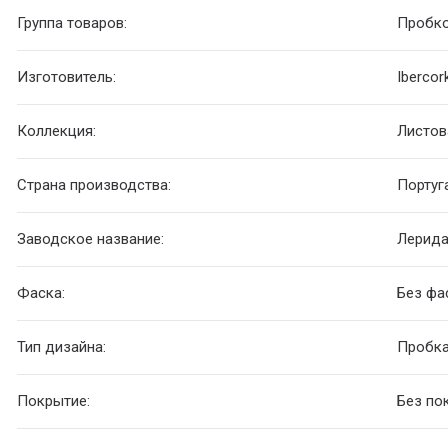
Группа товаров:
Пробко
Изготовитель:
Ibercor
Коллекция:
Листов
Страна производства:
Португ
Заводское название:
Лерида
Фаска:
Без фа
Тип дизайна:
Пробк
Покрытие:
Без по