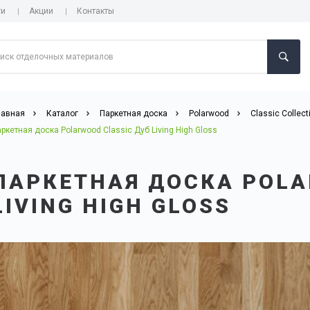
ги
Акции
Контакты
лавная
Каталог
Паркетная доска
Polarwood
Classic Collect
ркетная доска Polarwood Classic Дуб Living High Gloss
ПАРКЕТНАЯ ДОСКА POLA
LIVING HIGH GLOSS