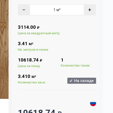
−
+
3114.00
₽
Цена за квадратный метр
3.41
М²
Кв. метров в пачке
10618.74
1
₽
Количество пачек
Цена за пачку
3.410
М²
На складе
Количество кв.м.
10618.74