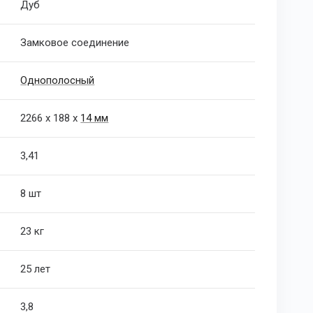
Дуб
Замковое соединение
Однополосный
2266 х 188 х
14 мм
3,41
8 шт
23 кг
25 лет
3,8