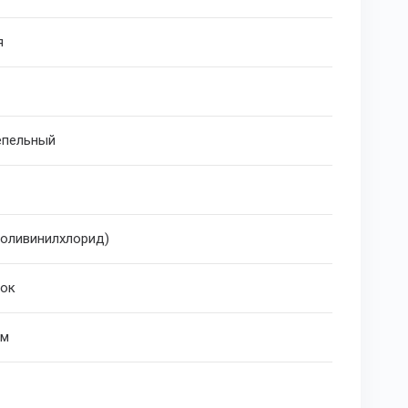
я
епельный
поливинилхлорид)
ок
мм