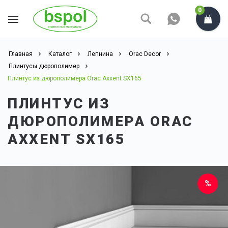
0
Главная
Каталог
Лепнина
Orac Decor
Плинтусы дюрополимер
Плинтус из дюрополимера Orac Axxent SX165
ПЛИНТУС ИЗ
ДЮРОПОЛИМЕРА ORAC
AXXENT SX165