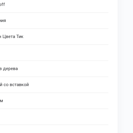
off
ния
н Цвета Тик
в дерева
й со вставкой
мм