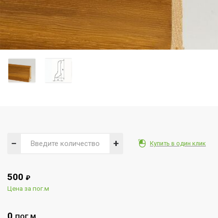
−
+
Купить в один клик
500
₽
Цена за пог.м
0
ПОГ.М