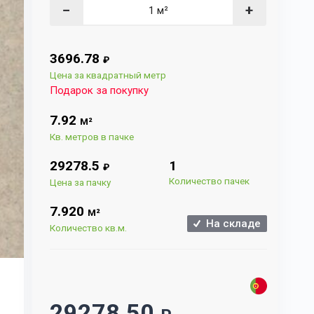
−
+
3696.78
₽
Цена за квадратный метр
Подарок за покупку
7.92
М²
Кв. метров в пачке
29278.5
1
₽
Количество пачек
Цена за пачку
7.920
М²
На складе
Количество кв.м.
29278.50