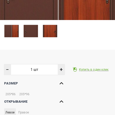
−
+
Купить в один клик
РАЗМЕР
205*86
205*96
ОТКРЫВАНИЕ
Левое
Правое