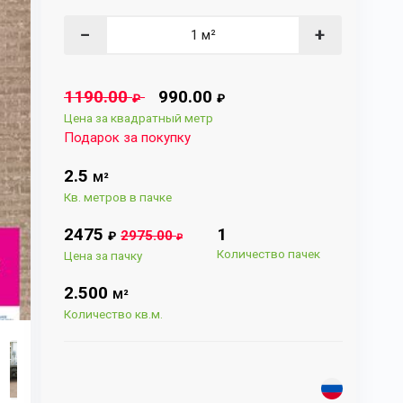
−
+
1190.00
990.00
₽
₽
Цена за квадратный метр
Подарок за покупку
2.5
М²
Кв. метров в пачке
2475
1
2975.00
₽
₽
Количество пачек
Цена за пачку
2.500
М²
Количество кв.м.