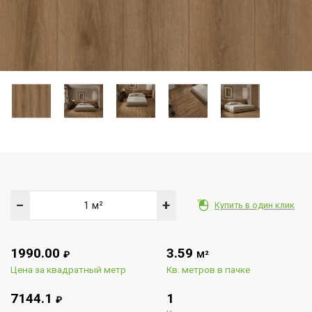
−
+
Купить в один клик
1990.00
3.59
₽
М²
Цена за квадратный метр
Кв. метров в пачке
7144.1
1
₽