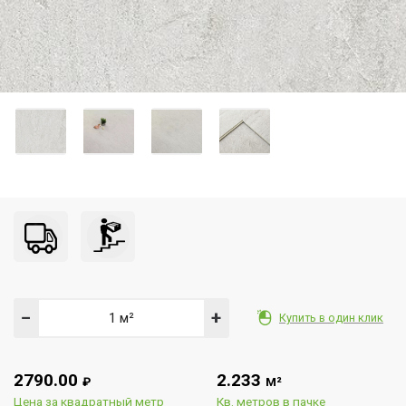
−
+
Купить в один клик
2790.00
2.233
₽
М²
Цена за квадратный метр
Кв. метров в пачке