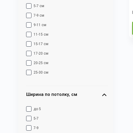
5-7 см
7-9 см
9-11 см
11-15 см
15-17 см
17-20 см
20-25 см
25-30 см
30+ см
Ширина по потолку, см
до 5
5-7
7-9