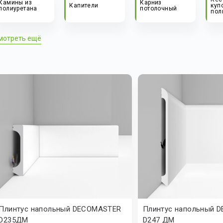
Камины из
Карниз
Капители
куп
полиуретана
потолочный
пол
мотреть ещё
Плинтус напольный DECOMASTER
Плинтус напольный 
D235ДМ
D247 ДМ