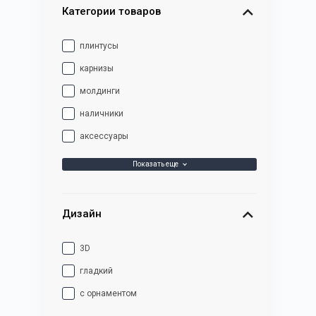
Категории товаров
плинтусы
карнизы
молдинги
наличники
аксессуары
Показать еще
Дизайн
3D
гладкий
с орнаментом