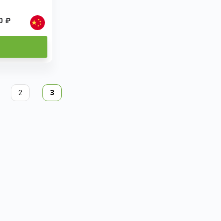
0 ₽
2
3