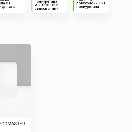
полиуретана
ола из
полуколонны из
монтажный и
иуретана
полиуретана
стыковочный
DECOMASTER