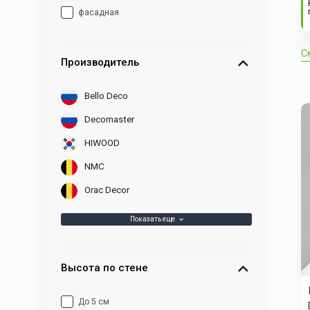
фасадная
С
Производитель
Bello Deco
Decomaster
HIWOOD
NMC
Orac Decor
Показать еще
Высота по стене
До 5 см