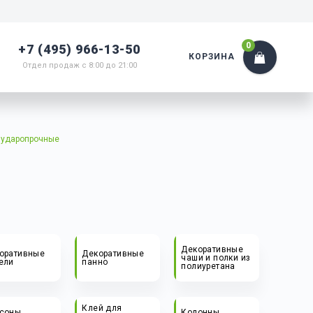
0
+7 (495) 966-13-50
КОРЗИНА
Отдел продаж с 8:00 до 21:00
 ударопрочные
Декоративные
оративные
Декоративные
чаши и полки из
ели
панно
полиуретана
Клей для
соны,
Колонны,