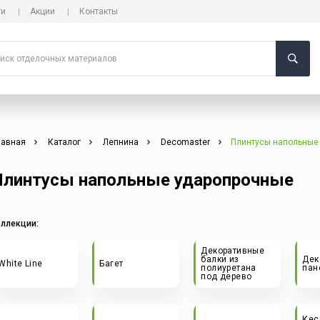
ги
Акции
Контакты
лавная
Каталог
Лепнина
Decomaster
Плинтусы напольные
Плинтусы напольные ударопрочные
оллекции:
Декоративные
балки из
Дек
White Line
Багет
полиуретана
пан
под дерево
Кес