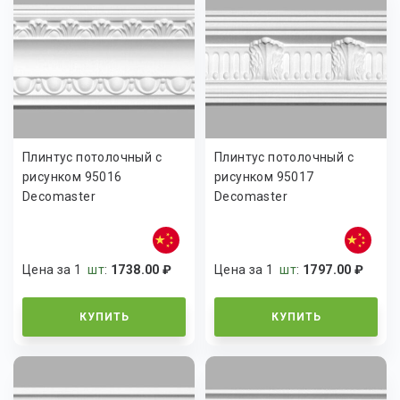
Плинтус потолочный с
Плинтус потолочный с
рисунком 95016
рисунком 95017
Decomaster
Decomaster
Цена за 1
шт
:
1738.00 ₽
Цена за 1
шт
:
1797.00 ₽
КУПИТЬ
КУПИТЬ