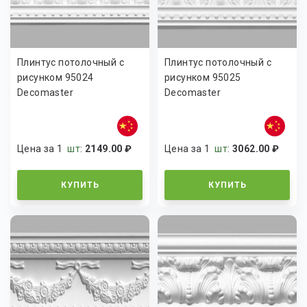
Плинтус потолочный с
Плинтус потолочный с
рисунком 95024
рисунком 95025
Decomaster
Decomaster
Цена за 1
шт
:
2149.00 ₽
Цена за 1
шт
:
3062.00 ₽
КУПИТЬ
КУПИТЬ