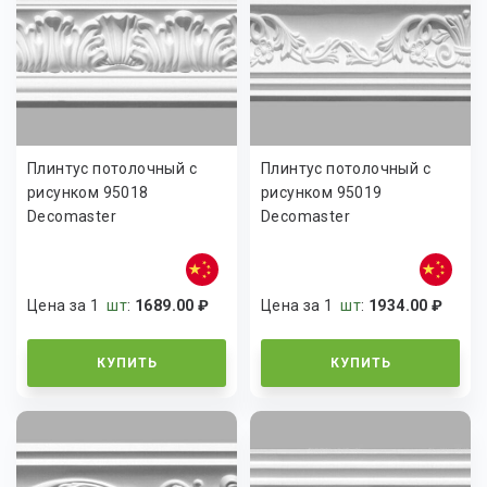
Плинтус потолочный с
Плинтус потолочный с
рисунком 95018
рисунком 95019
Decomaster
Decomaster
Цена за 1
шт
:
1689.00 ₽
Цена за 1
шт
:
1934.00 ₽
КУПИТЬ
КУПИТЬ