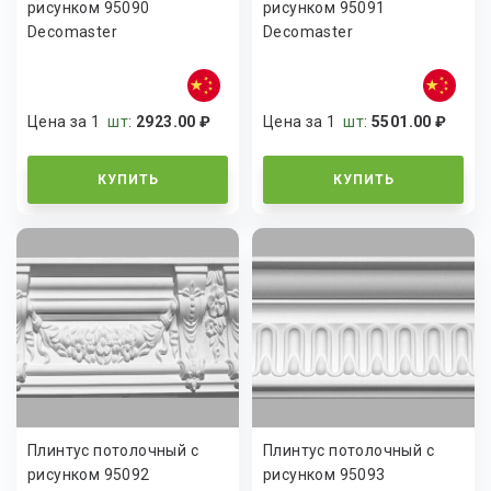
рисунком 95090
рисунком 95091
Decomaster
Decomaster
Цена за 1
шт
:
2923.00 ₽
Цена за 1
шт
:
5501.00 ₽
КУПИТЬ
КУПИТЬ
Плинтус потолочный с
Плинтус потолочный с
рисунком 95092
рисунком 95093