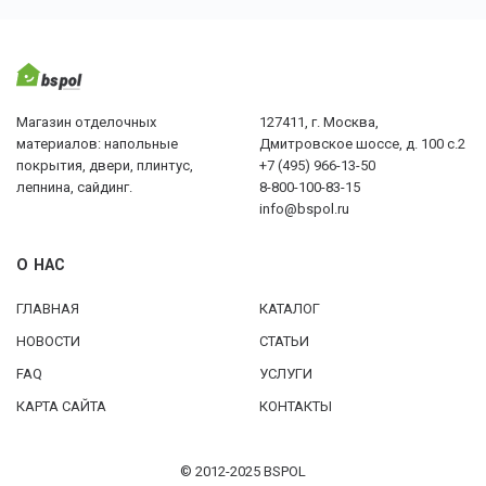
Магазин отделочных
127411, г. Москва,
материалов: напольные
Дмитровское шоссе, д. 100 с.2
покрытия, двери, плинтус,
+7 (495) 966-13-50
лепнина, сайдинг.
8-800-100-83-15
info@bspol.ru
О НАС
ГЛАВНАЯ
КАТАЛОГ
НОВОСТИ
СТАТЬИ
FAQ
УСЛУГИ
КАРТА САЙТА
КОНТАКТЫ
© 2012-2025 BSPOL