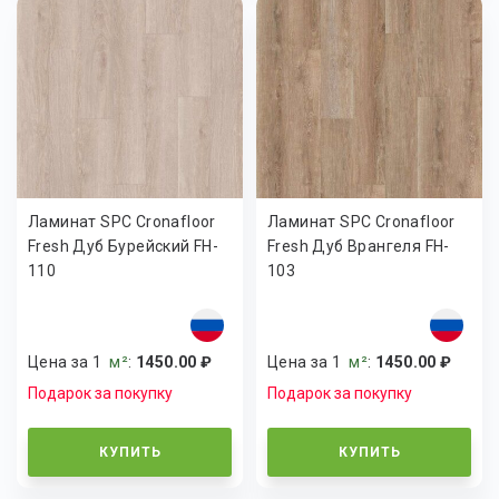
Ламинат SPC Cronafloor
Ламинат SPC Cronafloor
Fresh Дуб Бурейский FH-
Fresh Дуб Врангеля FH-
110
103
Цена за 1
м²
:
1450.00 ₽
Цена за 1
м²
:
1450.00 ₽
Подарок за покупку
Подарок за покупку
КУПИТЬ
КУПИТЬ