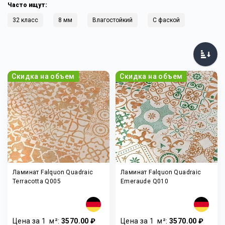
Часто ищут:
32 класс
8 мм
Влагостойкий
С фаской
Скидка на объем
Скидка на объем
Ламинат Falquon Quadraic
Ламинат Falquon Quadraic
Terracotta Q005
Emeraude Q010
Цена за 1
м²
:
3570.00 ₽
Цена за 1
м²
:
3570.00 ₽