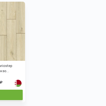
riostep
нзо...
 ₽