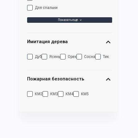
Для спальни
Показать еще
Имитация дерева
Дуб
Ясень
Орех
Сосна
Тик
Пожарная безопасность
КМ2
КМ3
КМ4
КМ5