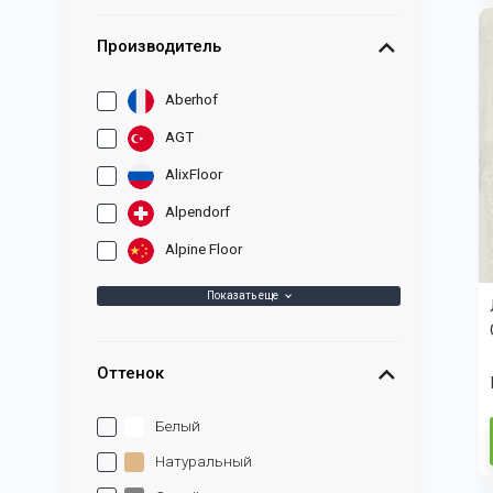
Производитель
Aberhof
AGT
AlixFloor
Alpendorf
Alpine Floor
Показать еще
Оттенок
Белый
Натуральный