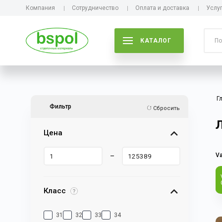
Компания
Сотрудничество
Оплата и доставка
Услу
КАТАЛОГ
Г
Фильтр
Сбросить
Л
Цена
–
Va
Класс
31
32
33
34