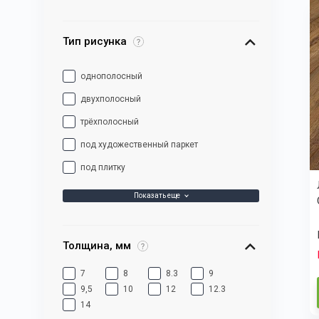
Тип рисунка
однополосный
двухполосный
трёхполосный
под художественный паркет
под плитку
Показать еще
Толщина, мм
7
8
8.3
9
9,5
10
12
12.3
14