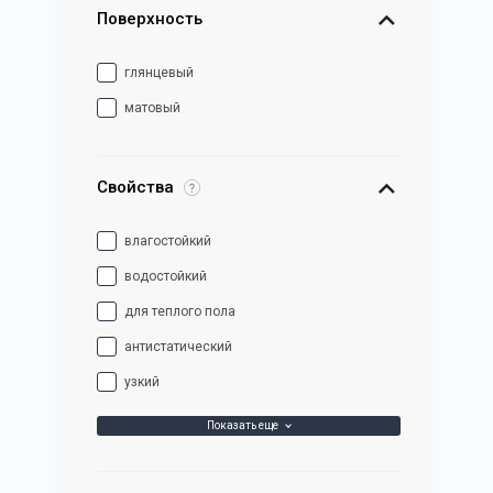
Поверхность
глянцевый
матовый
Свойства
влагостойкий
водостойкий
для теплого пола
антистатический
узкий
Показать еще