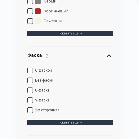
Серый
Коричневый
Бежевый
Показать еще
Фаска
С фаской
Без фаски
U-фаска
V-фаска
2-х сторонняя
Показать еще