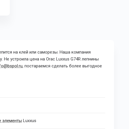
епится на клей или саморезы. Наша компания
у. Не устроила цена на
Orac Luxxus G74R лепнины
nfo@bspol.ru
, постараемся сделать более выгодное
е элементы
Luxxus