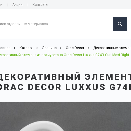
ги
Акции
Контакты
лавная
Каталог
Лепнина
Orac Decor
Декоративные элеме
коративный элемент из полиуретана Orac Decor Luxxus G74R Curl Maxi Right
ДЕКОРАТИВНЫЙ ЭЛЕМЕН
ORAC DECOR LUXXUS G74