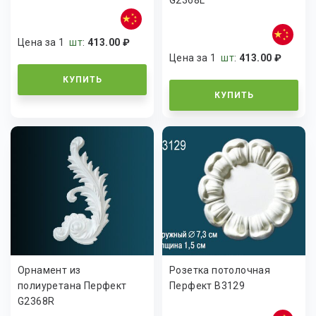
G2368L
Цена за 1
шт
:
413.00 ₽
Цена за 1
шт
:
413.00 ₽
КУПИТЬ
КУПИТЬ
Орнамент из
Розетка потолочная
полиуретана Перфект
Перфект B3129
G2368R